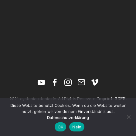
YouTube
Facebook
Instagram
Get
Vimeo
in
touch
2021 dystopia-utopia.de. All Rights Reseverd.
Imprint.
GDPR.
Diese Website benutzt Cookies. Wenn du die Website weiter
nutzt, gehen wir von deinem Einverständnis aus.
Datenschutzerklärung
OK
Nein